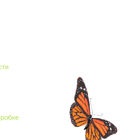
сти
оробке